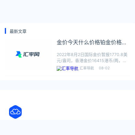
最新文章
金价今天什么价格铂金价格
2022年8月2日
2022年8月2日国际金价暂报1770.8美
元/盎司，香港金价16415港币/两，国
际铂金暂报906美元/盎司，国际钯金暂
08-02
汇率导航
报2192美元/盎司，国内金价暂报387.4
元/克，中国黄金基础金价387.6