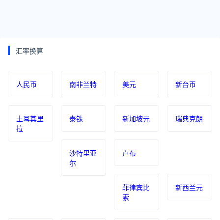
汇率换算
人民币
南非兰特
美元
新台币
土耳其里
泰铢
新加坡元
瑞典克朗
拉
沙特里亚
卢布
尔
菲律宾比
新西兰元
索