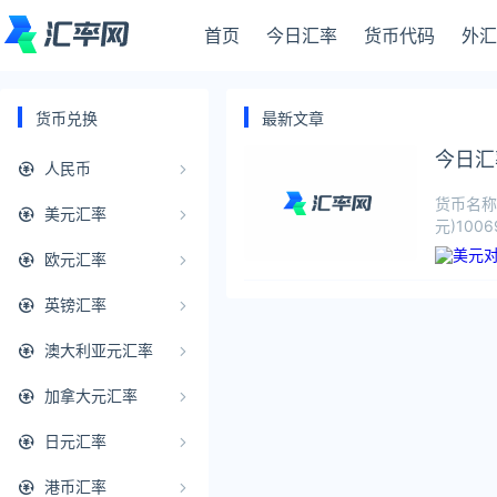
首页
今日汇率
货币代码
外汇
货币兑换
最新文章
今日汇
人民币
货币名称
美元汇率
元)1006
欧元汇率
英镑汇率
澳大利亚元汇率
加拿大元汇率
日元汇率
港币汇率