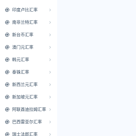
印度卢比汇率
南非兰特汇率
新台币汇率
澳门元汇率
韩元汇率
泰铢汇率
新西兰元汇率
新加坡元汇率
阿联酋迪拉姆汇率
巴西雷亚尔汇率
瑞士法郎汇率