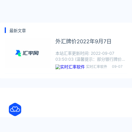
最新文章
外汇牌价2022年9月7日
本站汇率更新时间: 2022-09-07
03:50:03 (温馨提示：部分银行牌价数
据仅工作日更新，其它非工作日不更
09-07
实时汇率软件
新。)货币银 行中国银行工商银行交通
银行农业银行浦发银行建设银行招商银
行光大银行美