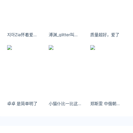
黄金基础金价3
关注公众号：拾黑（shiheibook）了解更多
友情链接：
지아Zia怀着爱意 带着虔诚 保持温柔 追逐星星。
溥渊_glitter叫什么 你所见即我，我不辩驳
质量超好，爱了
今日金价黄金价格实时在线查询：
https://huangjin.ijiandao.com/
律师事务所咨询免费24小时在线：
https://law.ijiandao.com/
*文章为作者独立观点，不代表 汇率网 立场
本文由
汇率优优
发表，转载此文章须经作者同意，并请附上出
处( 汇率网 )及本页链接。
原文链接 https://huilv.ijiandao.com/news/gold/3054.html
卓卓 是简单明了
小猫仆比一比这两条鱼谁长的帅，长得帅就是明天的菜。
郑斯雯 中俄朝！拿下！ - 小红书
黄金价格今日最新价2022
黄金价格