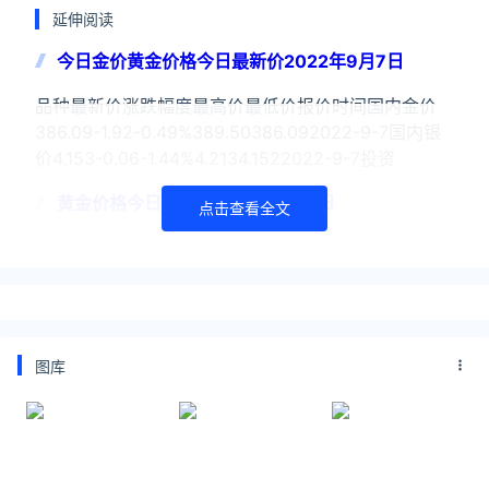
延伸阅读
今日金价黄金价格今日最新价2022年9月7日
品种最新价涨跌幅度最高价最低价报价时间国内金价
386.09-1.92-0.49%389.50386.092022-9-7国内银
价4.153-0.06-1.44%4.2134.1522022-9-7投资
黄金价格今日最新价2022年9月6日
点击查看全文
品牌黄金价格铂金价格金条价格单位报价时间内地周大
福493-483元/克2022-9-6内地周生生492329483
元/克2022-9-6内地六福珠宝493329483元/克2022-
9-6内地谢瑞麟4
图库
黄金价格今日最新价2022年9月4日
名称价格单位更新日期中国黄金基础金价382.40元/克
2022-09-02中国黄金基础金价383.90元/克2022-
09-01中国黄金基础金价387.00元/克2022-08-31中国