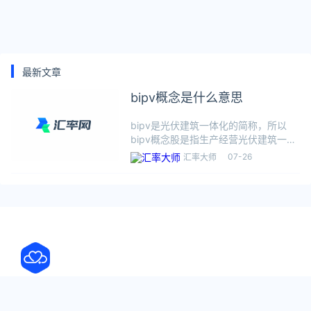
最新文章
bipv概念是什么意思
bipv是光伏建筑一体化的简称，所以
bipv概念股是指生产经营光伏建筑一体
化的股票。bipv是将太阳能发电（光
07-26
汇率大师
伏）产品集成到建筑上的技术。bipv技
术有独立发电和并网发电两种形式，独
立发电是指利用光伏