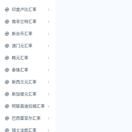
印度卢比汇率
南非兰特汇率
新台币汇率
澳门元汇率
韩元汇率
泰铢汇率
新西兰元汇率
新加坡元汇率
阿联酋迪拉姆汇率
巴西雷亚尔汇率
瑞士法郎汇率