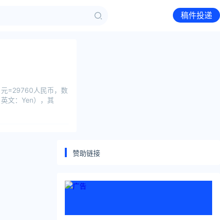
稿件投递
元=29760人民币，数
英文：Yen），其
赞助链接