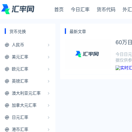
首页
今日汇率
货币代码
外汇
货币兑换
最新文章
60万
人民币
今日日元
美元汇率
据仅供参
欧元汇率
英镑汇率
澳大利亚元汇率
加拿大元汇率
日元汇率
港币汇率