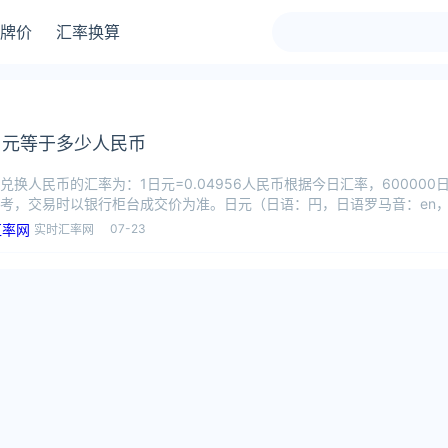
牌价
汇率换算
日元等于多少人民币
兑换人民币的汇率为：1日元=0.04956人民币根据今日汇率，600000日
考，交易时以银行柜台成交价为准。日元（日语：円，日语罗马音：en，
07-23
实时汇率网