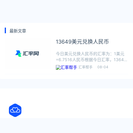
最新文章
13649美元兑换人民币
今日美元兑换人民币的汇率为：1美元
=6.7516人民币根据今日汇率，13649
美元可兑换92152.5855人民币，数据
08-04
汇率帮手
仅供参考，交易时以银行柜台成交价为
准。美元（United States doll