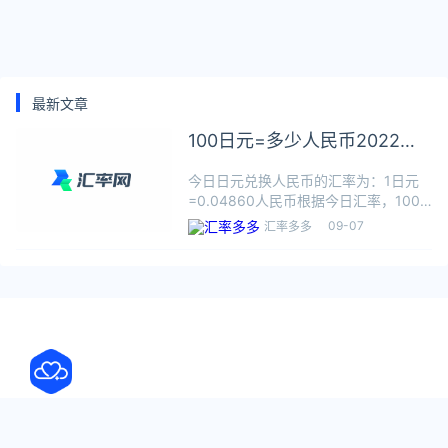
最新文章
100日元=多少人民币2022年9
月7日
今日日元兑换人民币的汇率为：1日元
=0.04860人民币根据今日汇率，100
日元可兑换4.8600人民币，数据仅供
09-07
汇率多多
参考，交易时以银行柜台成交价为准。
日元（日语：円，日语罗马音：en，英
文：Yen），其