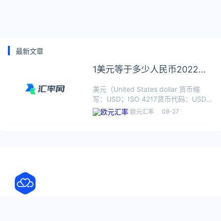
最新文章
1美元等于多少人民币2022年8
月27日
美元（United States dollar 货币缩
写：USD；ISO 4217货币代码：USD；
符号：USA$）是美利坚合众国的法定
08-27
欧元汇率
货币，流通的美元纸币是自1929年以来
发行的各版钞票，当前美元的