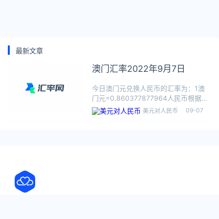
最新文章
澳门汇率2022年9月7日
今日澳门元兑换人民币的汇率为：1澳
门元=0.860377877964人民币根据今
日汇率，1澳门元可兑换0.8604人民
09-07
美元对人民币
币，数据仅供参考，交易时以银行柜台
成交价为准。澳门币（澳门元；Pataca
de