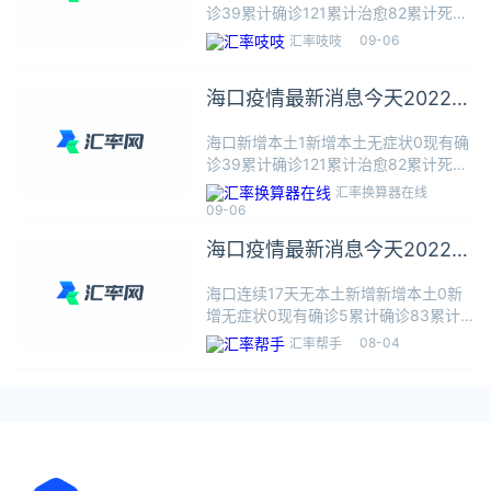
诊39累计确诊121累计治愈82累计死亡
0新增数据统计周期为昨日09.04 0-24
09-06
汇率吱吱
时本地播报09月05日 00:00海口美兰
区发布最新通告09月04日 23:
海口疫情最新消息今天2022年
9月6日
海口新增本土1新增本土无症状0现有确
诊39累计确诊121累计治愈82累计死亡
0新增数据统计周期为昨日09.04 0-24
汇率换算器在线
时本地播报09月05日 00:00海口美兰
09-06
区发布最新通告09月04日 23:
海口疫情最新消息今天2022年
8月4日
海口连续17天无本土新增新增本土0新
增无症状0现有确诊5累计确诊83累计
治愈78累计死亡0新增数据统计周期为
08-04
汇率帮手
昨日08.02 0-24时本地播报08月03
日 16:35三亚市天涯区开展涉旅行业疫
情防控