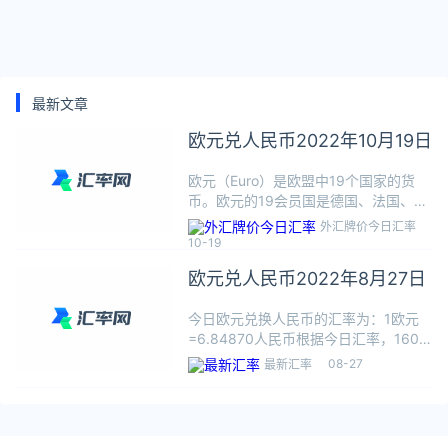
最新文章
欧元兑人民币2022年10月19日
欧元（Euro）是欧盟中19个国家的货
币。欧元的19会员国是德国、法国、意
大利、荷兰、比利时、卢森堡、爱尔
外汇牌价今日汇率
兰、西班牙、葡萄牙、奥地利、芬兰、
10-19
立陶宛、拉脱维亚、爱沙尼亚、斯洛伐
欧元兑人民币2022年8月27日
克、斯洛文尼亚、希腊、马耳
今日欧元兑换人民币的汇率为：1欧元
=6.84870人民币根据今日汇率，160
欧元可兑换1095.7920人民币，数据仅
08-27
最新汇率
供参考，交易时以银行柜台成交价为
准。欧元（Euro）是欧盟中19个国家的
货币。欧元