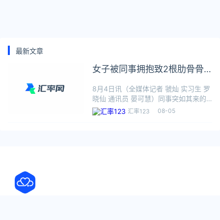
最新文章
女子被同事拥抱致2根肋骨骨
折
8月4日讯（全媒体记者 虢灿 实习生 罗
晓仙 通讯员 晏可慧）同事突如其来的
拥抱太热情，女子被抱住疼得尖叫，尽
08-05
汇率123
管因此身体不适，也不好意思开口，直
到几天后才发现自己三根肋骨骨折……
近日，岳阳云溪区法院就