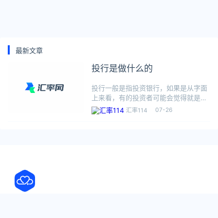
最新文章
投行是做什么的
投行一般是指投资银行，如果是从字面
上来看，有的投资者可能会觉得就是拿
大笔的钱去做投资的银行，但实际上并
07-26
汇率114
不是这样的，那么投行是做什么的？投
行是做什么的？投行一般是有两种意
思，一个是指投资银行，一个是指证