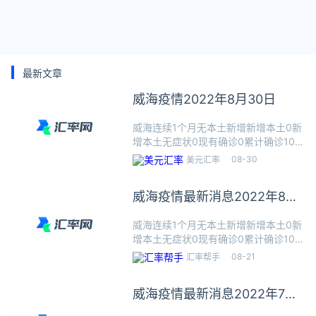
最新文章
威海疫情2022年8月30日
威海连续1个月无本土新增新增本土0新
增本土无症状0现有确诊0累计确诊108
累计治愈107累计死亡1新增数据统计周
08-30
美元汇率
期为昨日08.28 0-24时本地播报08月
29日 22:34德州市委常委、市纪委书
威海疫情最新消息2022年8月
记
21日
威海连续1个月无本土新增新增本土0新
增本土无症状0现有确诊0累计确诊108
累计治愈107累计死亡1新增数据统计周
08-21
汇率帮手
期为昨日08.20 0-24时本地播报08月
21日 06:24山东1地调整疫情风险等级
威海疫情最新消息2022年7月
31日