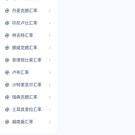
丹麦克朗汇率
印尼卢比汇率
林吉特汇率
挪威克朗汇率
菲律宾比索汇率
卢布汇率
沙特里亚尔汇率
瑞典克朗汇率
土耳其里拉汇率
越南盾汇率