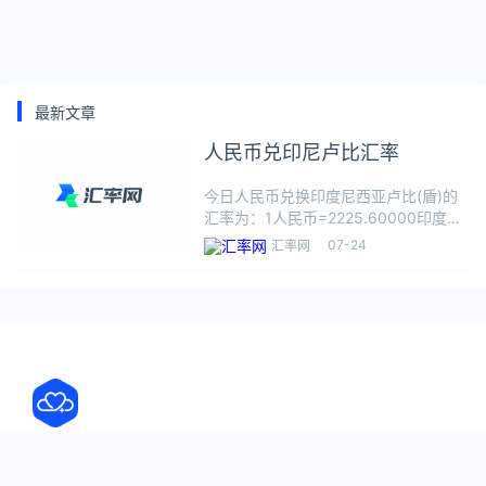
最新文章
人民币兑印尼卢比汇率
今日人民币兑换印度尼西亚卢比(盾)的
汇率为：1人民币=2225.60000印度尼
西亚卢比(盾)根据今日汇率，1人民币可
07-24
汇率网
兑换2225.6001印度尼西亚卢比(盾)，
数据仅供参考，交易时以银行柜台成交
价为