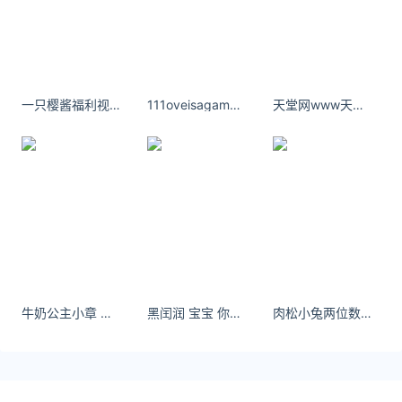
目前黄金回收渠道主要有金店、银行、典当行、街边黄
金回收、网络交易平台等。2022年10月08日今天黄金
回收价格表黄金产品单位(元/克)含金量(纯度)纯黄金回
收价格38199.9%916黄金回收价格34
黄金回收价格查询今日2022年9月12日
一只樱酱福利视图 最新萌妹自拍
111oveisagame 别放弃、也许你喜欢的人也正在喜欢着你
天堂网www天堂在线资源库 能让自己登高的，不是借用他人的肩膀。
目前黄金回收渠道主要有金店、银行、典当行、街边黄
金回收、网络交易平台等。2022年09月12日今天黄金
回收价格表黄金产品单位(元/克)含金量(纯度)纯黄金回
收价格37799.9%916黄金回收价格34
关注公众号：拾黑（shiheibook）了解更多
友情链接：
今日金价黄金价格实时在线查询：
牛奶公主小章 拍到飞机咯天天快乐开心、时时好心情。
黑闰润 宝宝 你喜欢吗？
肉松小兔两位数的小维秘还挺出片#穿搭 #泰国#母婴
https://huangjin.ijiandao.com/
律师事务所咨询免费24小时在线：
https://law.ijiandao.com/