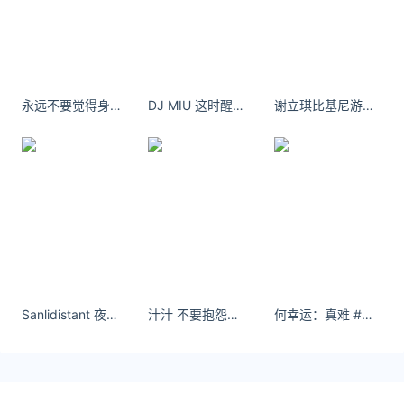
原文链接 https://huilv.ijiandao.com/news/gold/1011.html
菜百黄金
今日金价
黄金价格
永远不要觉得身边没有人就觉得自己不好.
DJ MIU 这时醒来，似梦非梦
谢立琪比基尼游艇性感写真
Sanlidistant 夜了，睡了，醒了，醉了，你还是走了。
汁汁 不要抱怨，不要幻想，改变自己，定下目标，朝着自己心中的方向前行。
何幸运：真难 #运动穿搭 #运动健身 #网球 #网球训练 #运动风