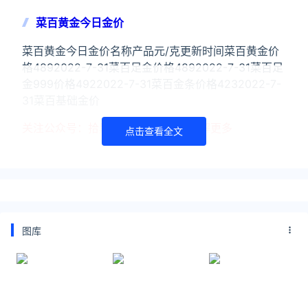
菜百黄金今日金价
菜百黄金今日金价名称产品元/克更新时间菜百黄金价
格4892022-7-31菜百足金价格4892022-7-31菜百足
金999价格4922022-7-31菜百金条价格4232022-7-
31菜百基础金价
关注公众号：拾黑（shiheibook）了解更多
点击查看全文
友情链接：
今日金价黄金价格实时在线查询：
https://huangjin.ijiandao.com/
律师事务所咨询免费24小时在线：
图库
https://law.ijiandao.com/
*文章为作者独立观点，不代表 汇率网 立场
本文由
521汇率
发表，转载此文章须经作者同意，并请附上出
处( 汇率网 )及本页链接。