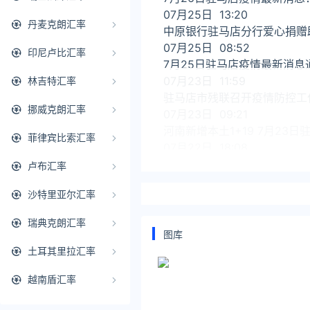
07月25日 13:20
丹麦克朗汇率
中原银行驻马店分行爱心捐赠
07月25日 08:52
印尼卢比汇率
7月25日驻马店疫情最新消息
07月23日 11:59
林吉特汇率
驻马店市残联召开疫情防控工
挪威克朗汇率
07月23日 09:21
河南新增本土1+19 7月23
菲律宾比索汇率
07月22日 18:08
驻马店市人大常委会副主任张
卢布汇率
07月22日 10:13
沙特里亚尔汇率
驻马店市平舆县残联前往托养
07月22日 09:04
瑞典克朗汇率
7月22日驻马店疫情最新消息
图库
07月21日 23:48
土耳其里拉汇率
郑州、驻马店泌阳县通报一批
越南盾汇率