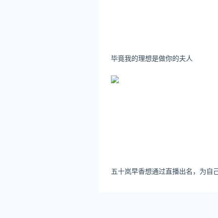
延伸阅读
驻马店疫情最新消息2022
驻马店连续3天无本土新增新增
统计周期为昨日08.20 0-2
毕竟我的理想是做你的夫人
驻马店疫情最新消息2022
驻马店连续6天无本土新增新增
周期为昨日08.03 0-24时本
关注公众号：拾黑（shiheib
友情链接：
今日金价黄金价格实时在线查询：https
律师事务所咨询免费24小时在线：http
*文章为作者独立观点，不代表 汇
本文由
521汇率
发表，转载此文章