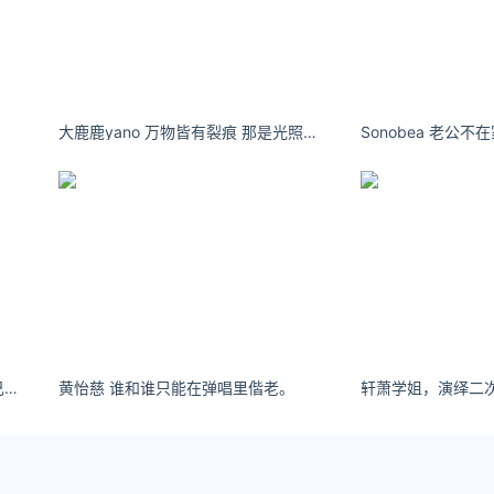
年8月21日
本土0新增本土无症状0现有确诊3累计确诊163累计治愈160累
4时本地播报08月19日 14:50河南省驻马店市遂平县新增
大鹿鹿yano 万物皆有裂痕 那是光照进来的地方 ​​​​
Sonobea 老公
年8月5日
本土0新增无症状0现有确诊5累计确诊160累计治愈155累计死
地播报07月27日 08:517月27日驻马店疫情最新消息
ook）了解更多
://huangjin.ijiandao.com/
五十岚早香想通过直播出名，为自己成为艺人铺平道路。
黄怡慈 谁和谁只能在弹唱里偕老。
轩萧学姐，演绎二
s://law.ijiandao.com/
率网 立场
须经作者同意，并请附上出处( 汇率网 )及本页链接。