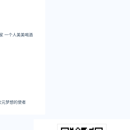
计死亡0新增数据
不在家 一个人美美喝酒
亡0新增数据统计
次元梦想的使者