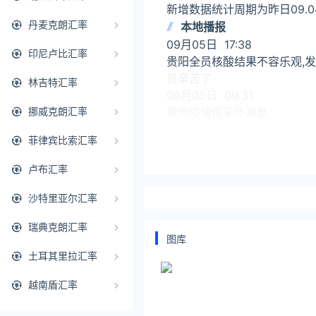
新增数据统计周期为昨日09.04
丹麦克朗汇率
本地播报
09月05日 17:38
印尼卢比汇率
贵阳全员核酸结果不容乐观,发
员辛苦了
林吉特汇率
09月05日 09:31
贵州疫情传来坏消息
挪威克朗汇率
菲律宾比索汇率
延伸阅读
卢布汇率
贵州疫情最新消息2022年1
沙特里亚尔汇率
贵州省新增本土3新增本土无症
瑞典克朗汇率
数据统计周期为昨日10.12 0-
图库
土耳其里拉汇率
贵州疫情最新消息2022年1
越南盾汇率
贵州省新增本土2新增本土无症
数据统计周期为昨日10.11 0-