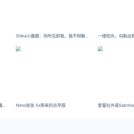
10月9日
状7新增境外0新增确诊1现有确诊306累计确诊930累计治愈62
-24时本地播报10月08日 09:5810月7日贵州省
Shika小鹿鹿：你所见即我，我不辩解。
一缕阳光，勾勒出
ook）了解更多
://huangjin.ijiandao.com/
s://law.ijiandao.com/
率网 立场
载此文章须经作者同意，并请附上出处( 汇率网 )及本页链接。
om/news/covid-19/2977.html
暗黑系手机壁纸 爱意东升西落，浪漫至死不渝。
Nimo张张 5s带来的古早感