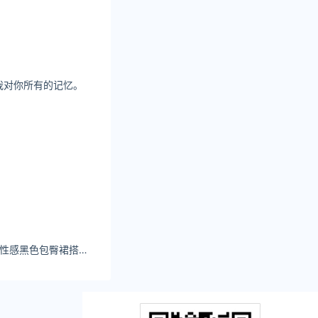
2累计死亡2新增
我对你所有的记忆。
爱蜜社许诺Sabrina性感黑色包臀裙搭配性感魅惑黑丝