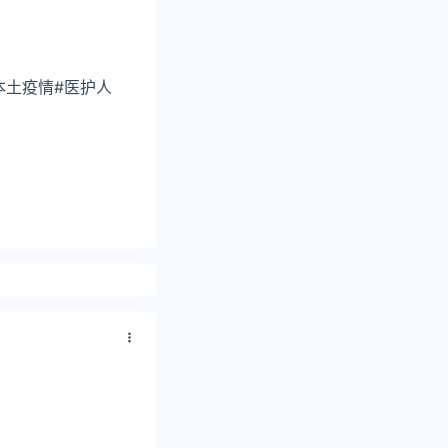
本土疫情#医护人
9累计死亡2新增
25累计死亡2新增