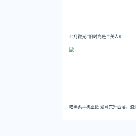
贵州疫情最新消息2022年
贵州省新增本土1新增本土无症
数据统计周期为昨日010.07 0
七月微光#旧时光是个美人# ​​​​
关注公众号：拾黑（shiheib
友情链接：
今日金价黄金价格实时在线查询：https
律师事务所咨询免费24小时在线：http
*文章为作者独立观点，不代表 汇
本文由
外汇牌价今日汇率
发表，转
原文链接 https://huilv.ijiandao.c
贵州疫情最新消息