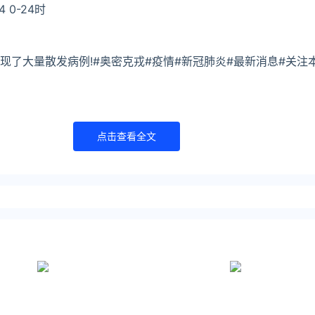
 0-24时
现了大量散发病例!#奥密克戎#疫情#新冠肺炎#最新消息#关注
点击查看全文
0月14日
状0新增境外0新增确诊3现有确诊177累计确诊938累计治愈75
24时本地播报10月13日 10:23贵州新增确诊病例3
0月13日
状1新增境外0新增确诊2现有确诊208累计确诊935累计治愈7
24时本地播报10月12日 10:21贵州新增外省输入感