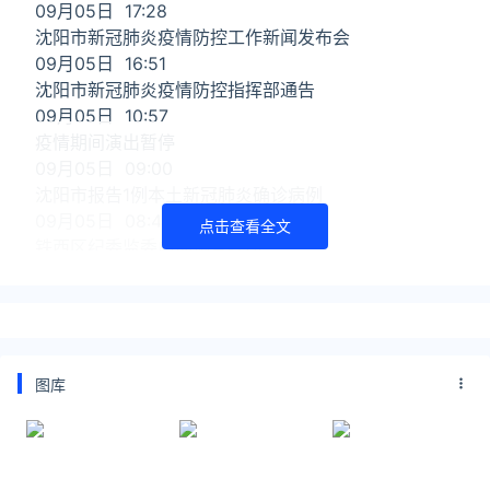
09月05日 17:28
沈阳市新冠肺炎疫情防控工作新闻发布会
09月05日 16:51
沈阳市新冠肺炎疫情防控指挥部通告
09月05日 10:57
疫情期间演出暂停
09月05日 09:00
沈阳市报告1例本土新冠肺炎确诊病例
09月05日 08:49
点击查看全文
铁西区纪委监委启动调查程序
09月05日 00:00
沈阳市新冠肺炎疫情防控指挥部通告第63号：全市社
会面清零10天后，中小学校,幼儿园
09月05日 00:00
沈阳全市社会面清零10天后,中小学校,幼儿园,校外培训
图库
机构有序恢复线下教学
09月04日 17:45
沈阳市本轮疫情关联的各类密接者16378人