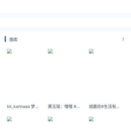
图库
kk_karinaaa 梦中的那个日落
黄玉瑶：嘿嘿 #永劫音乐节是懂整活的 #永劫倩女彼岸音乐节
胡嘉欣#生活有星意# 感谢陪伴又大一岁啦