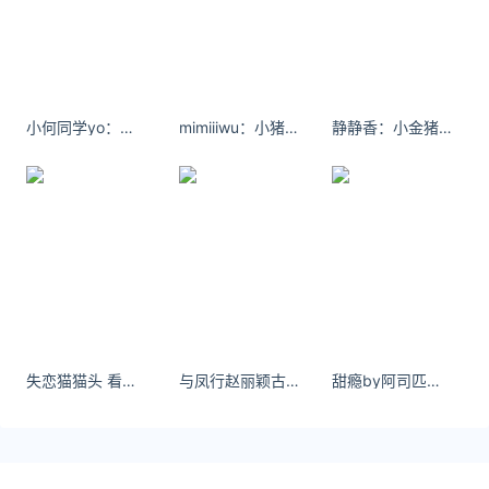
友情链接：
今日金价黄金价格实时在线查询：
https://huangjin.ijiandao.com/
律师事务所咨询免费24小时在线：
https://law.ijiandao.com/
小何同学yo：一个人一无所有，其实一点也不可怕
mimiiiwu：小猪佩奇身上纹，你是我最爱的人。
静静香：小金猪摔在地上，是梦破碎的声音
*文章为作者独立观点，不代表 汇率网 立场
本文由
糖心Vlog
发表，转载此文章须经作者同意，并请附上出
处( 汇率网 )及本页链接。
原文链接 https://huilv.ijiandao.com/USD/USD-
CNY/80203.html
美元兑人民币汇率
美元
人民币
汇率
失恋猫猫头 看展穿搭分享｜法式少女感 - 小红书
与凤行赵丽颖古风剧照4K壁纸
甜瘾by阿司匹林 门卫老董趴在我两腿之间