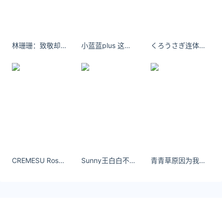
林珊珊：致敬却不怀旧，定义当下和未来 ​​​​
小蓝蓝plus 这翘臀真的太完美了[色][色][色] ​
くろうさぎ连体衣爱好者 日本纯欲风樱花妹前凸后翘
CREMESU Rosalia三角杯｜玫瑰遐想，温柔觉醒 - 小红书
Sunny王白白不巧 我在等你#御姐##红裙子# ​​​
青青草原因为我想让你看，下次再见到你的时候，我会变得有多么优秀