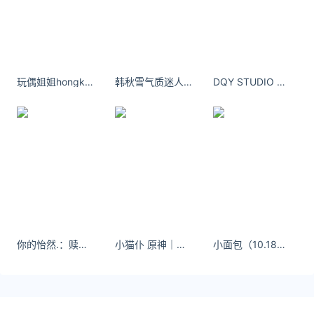
*文章为作者独立观点，不代表 汇率网 立场
本文由
521汇率
发表，转载此文章须经作者同意，并请附上出
处( 汇率网 )及本页链接。
原文链接 https://huilv.ijiandao.com/USD/USD-
CNY/2027.html
玩偶姐姐hongkongdoll又一新作晨钟-暮鼓百度云完整版
韩秋雪气质迷人韩秋雪人体艺术(
DQY STUDIO 整体比较轻薄，适合夏天，裙长到脚踝也很好看。
美元兑换人民币汇率
美元
人民币
你的怡然.：赎回马甲线的夏天
小猫仆 原神｜雷电将军cos 女仆装自拍壁纸
小面包（10.18周年庆）：面包在西安腾势等你哦～ #西安十一车展 #西安十一去哪玩 #车模 #甜妹