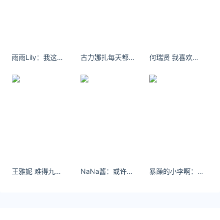
本文由
货币协议
发表，转载此文章须经作者同意，并请附上出
处( 汇率网 )及本页链接。
原文链接 https://huilv.ijiandao.com/TWD/TWD-
CNY/2944.html
雨雨Lily：我这个人可以有很多种模样 你可以喜欢也可以深爱。
古力娜扎每天都一样，日复一日，没有惊喜，也没有意外。
何瑞贤 我喜欢现在的自己，我怀念以前的我们。
台币兑换人民币
台币
人民币
汇率
王雅妮 难得九张图 儿童节快乐
NaNa酱：或许自由更胜一筹呢
暴躁的小李啊：你以前看到一分真心就敢敞开心扉 现在你看到十分都想再等等#分享照片 #氛围感