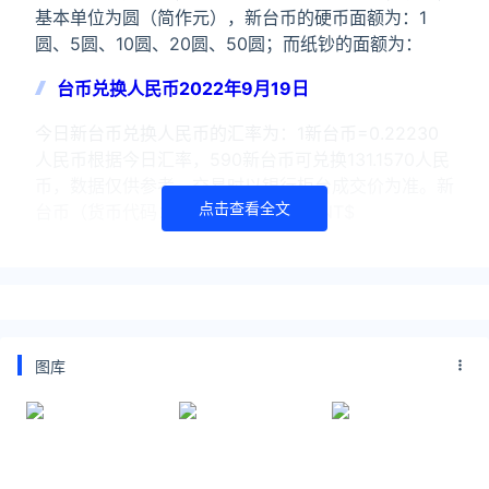
基本单位为圆（简作元），新台币的硬币面额为：1
圆、5圆、10圆、20圆、50圆；而纸钞的面额为：
台币兑换人民币2022年9月19日
今日新台币兑换人民币的汇率为：1新台币=0.22230
人民币根据今日汇率，590新台币可兑换131.1570人民
币，数据仅供参考，交易时以银行柜台成交价为准。新
点击查看全文
台币（货币代码：TWD；货币符号：NT$
关注公众号：拾黑（shiheibook）了解更多
友情链接：
今日金价黄金价格实时在线查询：
图库
https://huangjin.ijiandao.com/
律师事务所咨询免费24小时在线：
https://law.ijiandao.com/
*文章为作者独立观点，不代表 汇率网 立场