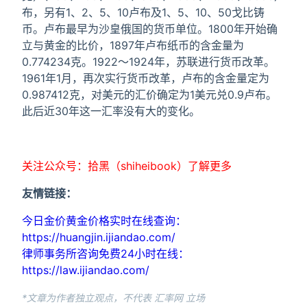
布，另有1、2、5、10卢布及1、5、10、50戈比铸
币。卢布最早为沙皇俄国的货币单位。1800年开始确
立与黄金的比价，1897年卢布纸币的含金量为
0.774234克。1922～1924年，苏联进行货币改革。
1961年1月，再次实行货币改革，卢布的含金量定为
0.987412克，对美元的汇价确定为1美元兑0.9卢布。
此后近30年这一汇率没有大的变化。
关注公众号：拾黑（shiheibook）了解更多
友情链接：
今日金价黄金价格实时在线查询：
https://huangjin.ijiandao.com/
律师事务所咨询免费24小时在线：
https://law.ijiandao.com/
*文章为作者独立观点，不代表 汇率网 立场