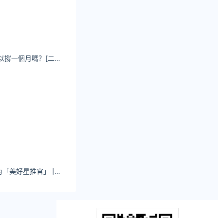
邵雨薇 再來一組可以撐一個月嗎？[二哈] ​​​​
好望水官宣邝玲玲为「美好星推官」 | SocialBeta