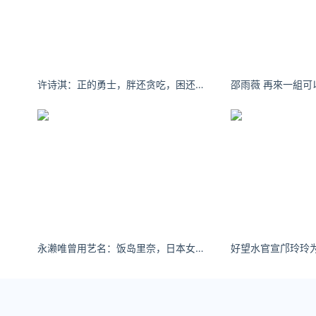
许诗淇：正的勇士，胖还贪吃，困还熬夜，穷还追星，丑还颜控。
永濑唯曾用艺名：饭岛里奈，日本女演员、前偶像