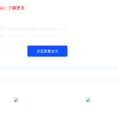
ook）了解更多
://huangjin.ijiandao.com/
s://law.ijiandao.com/
率网 立场
点击查看全文
须经作者同意，并请附上出处( 汇率网 )及本页链接。
.com/KRW/KRW-CNY/2034.html
人民币