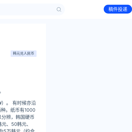
稿件投递
韩元兑人民币
。
₩）。 有时候亦沿
两种。纸币有1000
加以分辨，韩国硬币
韩元、50韩元、
额为5万韩元（约合