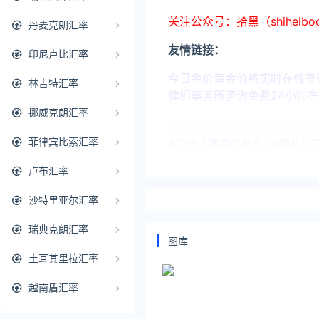
关注公众号：拾黑（shiheib
丹麦克朗汇率
友情链接：
印尼卢比汇率
今日金价黄金价格实时在线查询：https
林吉特汇率
律师事务所咨询免费24小时在线：http
挪威克朗汇率
*文章为作者独立观点，不代表 汇
菲律宾比索汇率
本文由
汇率导航
发表，转载此文章
原文链接 https://huilv.ijiandao
卢布汇率
韩元汇率对人民币
韩元
沙特里亚尔汇率
瑞典克朗汇率
图库
土耳其里拉汇率
越南盾汇率