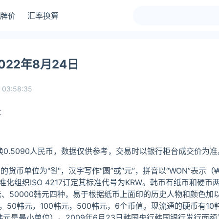
牌价
汇率换算
22年8月24日
 03:58:35
：
换0.5090人民币，数据仅供参考，交易时以银行柜台成交价为准
货币单位为"원"，汉字写作“圆”或“元”，拼音以“WON”表示（
际标准化组织ISO 4217订定其标准代号为KRW。韩币有纸币和硬币
0韩元、50000韩元四种，易于根据纸币上面印的历史人物和颜色
，50韩元，100韩元，500韩元，6个币值。现流通的硬币有10
10韩元是最小单位）。2009年6月23日韩国央行韩国银行发行面