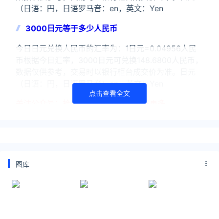
（日语：円，日语罗马音：en，英文：Yen
3000日元等于多少人民币
今日日元兑换人民币的汇率为：1日元=0.04956人民
币根据今日汇率，3000日元可兑换148.6800人民币，
数据仅供参考，交易时以银行柜台成交价为准。日元
（日语：円，日语罗马音：en，英文：Yen
点击查看全文
关注公众号：拾黑（shiheibook）了解更多
友情链接：
今日金价黄金价格实时在线查询：
https://huangjin.ijiandao.com/
图库
律师事务所咨询免费24小时在线：
https://law.ijiandao.com/
*文章为作者独立观点，不代表 汇率网 立场
本文由
汇率宝贝
发表，转载此文章须经作者同意，并请附上出