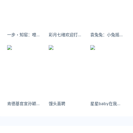
处( 汇率网 )及本页链接。
原文链接 https://huilv.ijiandao.com/JPY/JPY-CNY/795.html
3000日元等于多少人民币
日元
人民币
一步・知窑：噔噔噔噔噔噔噔 喝茶 #今天你喝茶了吗 #茶具 #盖碗 #喝茶dou有仪式感 #景德镇
彩月七绪欢迎打扰，最好打钱
袁兔兔：小兔摇子上线
肯德基官宣孙颖莎为代言人
馒头直聘
星星baby在我需要的时候没有任何人出现，在我不需要的时候你们也别出现