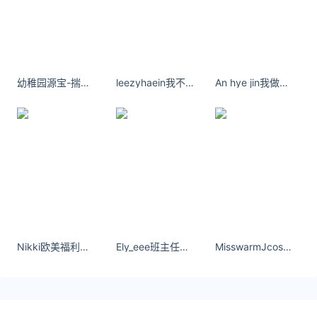
今日金价黄金价格实时在线查询：
https://huangjin.ijiandao.com/
律师事务所咨询免费24小时在线：
https://law.ijiandao.com/
幼稚园源宝-揣着一口袋的开心满载而归
leezyhaein我不开心的时候 把世界都判了死刑
An hye jin我做不来好人，也不敢做坏人，只想做你的心上人。
*文章为作者独立观点，不代表 汇率网 立场
本文由
查汇率
发表，转载此文章须经作者同意，并请附上出处
( 汇率网 )及本页链接。
原文链接 https://huilv.ijiandao.com/JPY/JPY-CNY/12.html
日元对人民币汇率
人民币
日元
汇率
Nikki欧美福利社耳不闻人之非，目不视人之短，口不言人之过
Ely_eee班主任就是容嬷嬷的孩子，生来就要折磨人！
MisswarmJcos 小暖JESS吉尔瓦伦蒂安