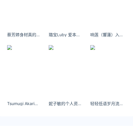
蔡芳婷身材真的太好了！
璐宝Luby 爱本来就是瞬息万变 永远只不过是助兴词. #天秤座
响莲（響蓮）入行契机
Tsumugi Akari个人资料说到底，爱情就是一个人的自我价值在别人身上的反映
妮子敏的个人资料及简历
轻轻低语岁月流逝，多少人来了又走