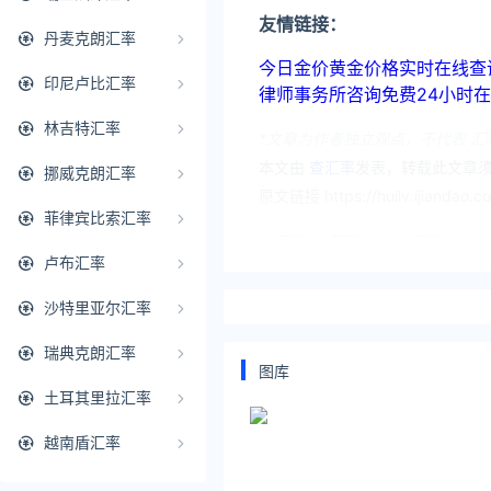
友情链接：
丹麦克朗汇率
今日金价黄金价格实时在线查询：https
印尼卢比汇率
律师事务所咨询免费24小时在线：http
林吉特汇率
*文章为作者独立观点，不代表 汇
本文由
查汇率
发表，转载此文章须
挪威克朗汇率
原文链接 https://huilv.ijiandao.
菲律宾比索汇率
英镑兑人民币
英镑
卢布汇率
沙特里亚尔汇率
瑞典克朗汇率
图库
土耳其里拉汇率
越南盾汇率