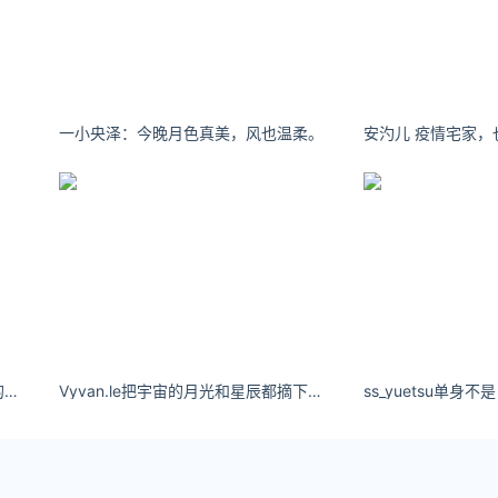
一小央泽：今晚月色真美，风也温柔。
安汋儿 疫情宅家，
最后一夜韩国中文版名利都是虚幻的，自己的心才是最实在的。
Vyvan.le把宇宙的月光和星辰都摘下来塞进你的口袋里。 ​​​