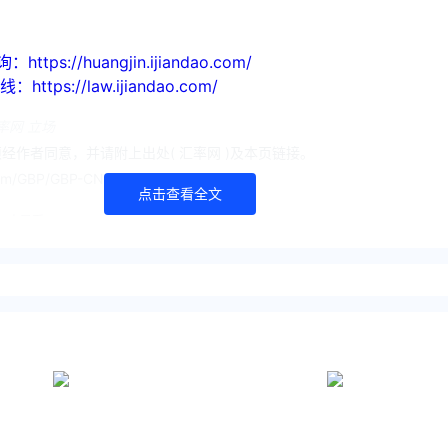
://huangjin.ijiandao.com/
s://law.ijiandao.com/
率网 立场
经作者同意，并请附上出处( 汇率网 )及本页链接。
com/GBP/GBP-CNY/177.html
点击查看全文
人民币