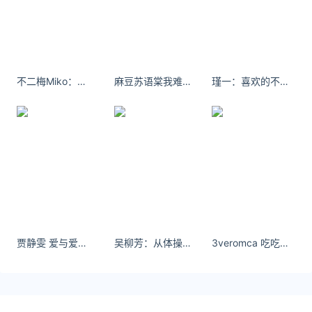
*文章为作者独立观点，不代表 汇率网 立场
本文由
实时汇率网
发表，转载此文章须经作者同意，并请附上
出处( 汇率网 )及本页链接。
原文链接 https://huilv.ijiandao.com/CNY/CNY-USD/5.html
不二梅Miko：各种颜色的傣服都好美
麻豆苏语棠我难过的并不是有人离开我而是他们当初明明说过不会走
瑾一：喜欢的不是类型 是感觉#御姐 #新中式国风 #氛围感
人民币兑美元
人民币
美元
贾静雯 爱与爱过多了一个字 却隔了一个曾经
吴柳芳：从体操冠军到女主播的勇敢转身！
3veromca 吃吃逛逛拍拍～ 每天都在暴走- 小红书