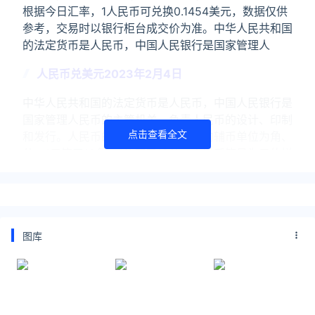
根据今日汇率，1人民币可兑换0.1454美元，数据仅供
参考，交易时以银行柜台成交价为准。中华人民共和国
的法定货币是人民币，中国人民银行是国家管理人
人民币兑美元2023年2月4日
中华人民共和国的法定货币是人民币，中国人民银行是
国家管理人民币的主管机关，负责人民币的设计、印制
点击查看全文
和发行。人民币的单位为元，人民币的辅币单位为角、
分。1元等于10角，1角等于10分。人民币符号为元的拼
音
关注公众号：拾黑（shiheibook）了解更多
友情链接：
图库
今日金价黄金价格实时在线查询：
https://huangjin.ijiandao.com/
律师事务所咨询免费24小时在线：
https://law.ijiandao.com/