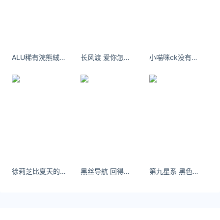
*文章为作者独立观点，不代表 汇率网 立场
本文由
汇率助手
发表，转载此文章须经作者同意，并请附上出
处( 汇率网 )及本页链接。
原文链接 https://huilv.ijiandao.com/CNY/CNY-USD/25.html
ALU稀有浣熊絨 婉若羽毛般溫柔質感三
长风渡 爱你怎么会是个错误从天真悲伤到清楚。
小喵咪ck没有人会是以前的样子
人民币兑换美元
人民币
美元
徐莉芝比夏天的太阳要辣一点[doge]#芝芝日常#
黑丝导航 回得了过去，回不了当初。
第九星系 黑色掌管古希腊的神哇！ - 小红书