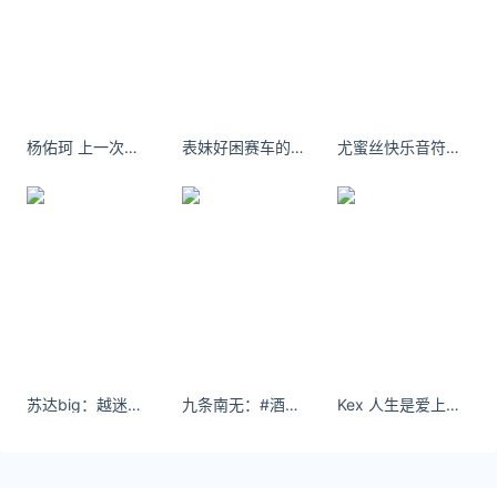
*文章为作者独立观点，不代表 汇率网 立场
本文由
521汇率
发表，转载此文章须经作者同意，并请附上出
处( 汇率网 )及本页链接。
原文链接 https://huilv.ijiandao.com/CNY/CNY-
THB/1289.html
杨佑珂 上一次拍证件照还是在上次[喵喵] ​​​​
表妹好困赛车的终点是赛道的尽头 ​​​​
尤蜜丝快乐音符背后的的孤独，我一个人哭。
人民币兑换泰铢
苏达big：越迷人越危险#感觉至上
九条南无：#酒杯太浅敬不到来日方长 #永远屈服于温柔与偏爱
Kex 人生是爱上自己 然后与欣赏自己的人分享这一切 #居家拍出氛围感 - 小红书