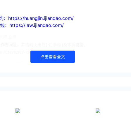
://huangjin.ijiandao.com/
s://law.ijiandao.com/
率网 立场
作者同意，并请附上出处( 汇率网 )及本页链接。
com/CNY/CNY-KRW/2233.html
点击查看全文
币
韩元
汇率