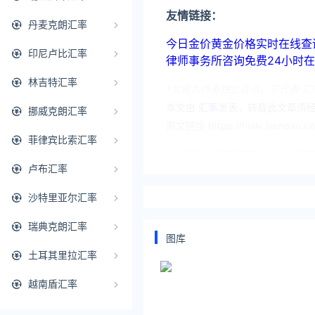
友情链接：
丹麦克朗汇率
今日金价黄金价格实时在线查询：https
印尼卢比汇率
律师事务所咨询免费24小时在线：http
林吉特汇率
*文章为作者独立观点，不代表 汇
本文由
汇率
发表，转载此文章须经
挪威克朗汇率
原文链接 https://huilv.ijiandao.
菲律宾比索汇率
人民币兑换韩元汇率
人民
卢布汇率
沙特里亚尔汇率
瑞典克朗汇率
图库
土耳其里拉汇率
越南盾汇率