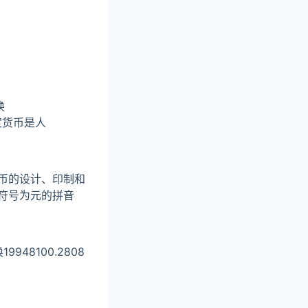
换
定货币是人
币的设计、印制和
币符号为元的拼音
48100.2808