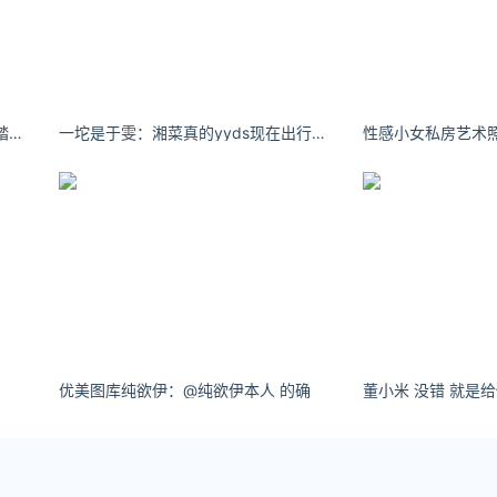
杨幂海边写真曝光 穿连衣短裙赤脚踏浪画面唯美动人
一坨是于雯：湘菜真的yyds现在出行宝子们请一定一定带好口罩
优美图库纯欲伊：@纯欲伊本人 的确
董小米 没错 就是给