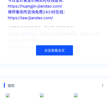
今日金价黄金价格实时在线查询：
https://huangjin.ijiandao.com/
律师事务所咨询免费24小时在线：
https://law.ijiandao.com/
*文章为作者独立观点，不代表 汇率网 立场
本文由
汇率猫
发表，转载此文章须经作者同意，并请附上出处
( 汇率网 )及本页链接。
原文链接 https://huilv.ijiandao.com/CNY/CNY-
点击查看全文
BRL/219.html
人民币兑换巴西雷亚尔汇率
人民币
巴西雷亚尔
汇率
图库