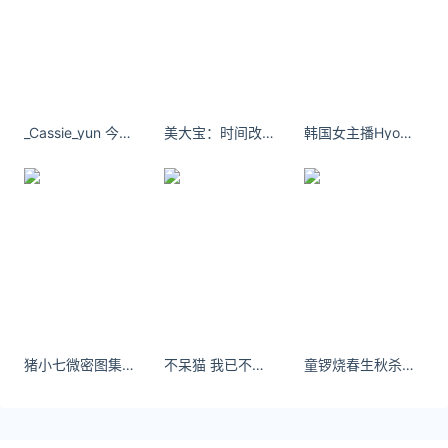
_Cassie_yun 今天是绿色系女孩2上海·小着XIAO ZHUO ​​​​
美大宝：时间改变的东西真的很多
韩国女主播Hyoon《绝区零》妮可
猪小七微密图集 她们尺度之大，让人瞠目结舌。
不呆猫 我已不痛 我只是不愿习惯空洞-男人之家
童锣烧春生秋杀：春天万物萌生，秋天万物凋零。